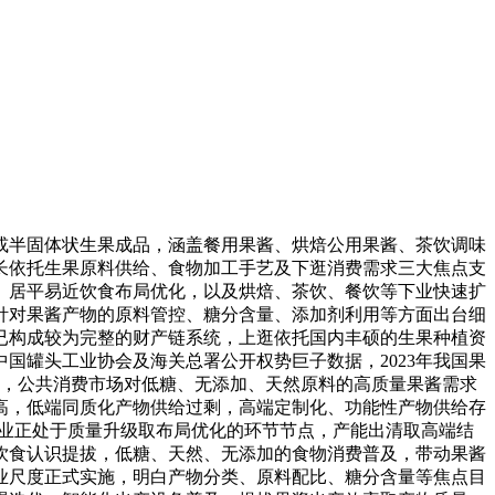
半固体状生果成品，涵盖餐用果酱、烘焙公用果酱、茶饮调味
长依托生果原料供给、食物加工手艺及下逛消费需求三大焦点支
、居平易近饮食布局优化，以及烘焙、茶饮、餐饮等下业快速扩
针对果酱产物的原料管控、糖分含量、添加剂利用等方面出台细
已构成较为完整的财产链系统，上逛依托国内丰硕的生果种植资
国罐头工业协会及海关总署公开权势巨子数据，2023年我国果
面，公共消费市场对低糖、无添加、天然原料的高质量果酱需求
高，低端同质化产物供给过剩，高端定制化、功能性产物供给存
酱行业正处于质量升级取布局优化的环节节点，产能出清取高端结
饮食认识提拔，低糖、天然、无添加的食物消费普及，带动果酱
业尺度正式实施，明白产物分类、原料配比、糖分含量等焦点目