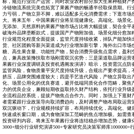
标，规范行业出产运营，同时农业农村部分加大生果种植财产
冷链物流系统完美也拓宽了果酱产物的畅通半径取保质期。行
力亏弱，产物立异不脚，难以适配多元化消费需求；下逛市场
大。将来五年，中国果酱行业将呈现健康化、高端化、场景化
无添加、天然原料的果酱产物市场占比将大幅提拔，契合全平
破海外品牌垄断款式，提拔国产产物附加值。场景化细分愈加
行业规范化程度全面提拔，监管尺度持续收紧，掉队产能加快
货、社区团购等新兴渠道成为行业增加新引擎，海外出口市场
糖、高生果含量、功能性产物，契合消费升级焦点需求，盈利
点，兼具政策搀扶取市场刚需双沉劣势；三是渠道取品牌运营赛道
果酱行业深度调研及投资机遇阐发演讲》暗示，投资需沉点防
监管风险，食物质量平安尺度持续升级，合规出产要求提高，
挤压，品牌突围难度较大；四是手艺迭代风险，产物立异取出
化、场景公用化的优良赛道，避开低端同质化合作范畴，聚焦
力的优良企业，兼顾短期收益取持久财产结构，依托行业升级
全流程品控系统，提拔产物焦点合作力。同时，加强上下逛财
者需紧跟行业政策导向取消费趋向，及时调整产物布局取运营策略
双沉驱动下，行业规模持续扩容，布局持续优化，高端化、健
快速成长窗口期，成为食物深加工范畴的焦点增加极。如需查看具
投资研判内容。将来五年果酱行业将连结稳步增加态势，健康
3000+细分行业研究演讲500+专家研究员决策军师库100000