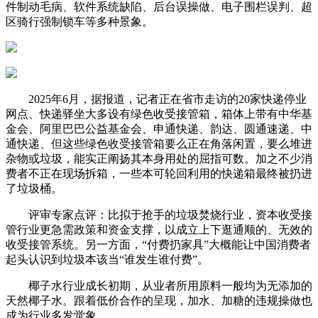
件制动毛病、软件系统缺陷、后台误操做、电子围栏误判、超
区骑行强制锁车等多种景象。
2025年6月，据报道，记者正在省市走访的20家快递停业
网点、快递驿坐大多设有绿色收受接管箱，箱体上带有中华基
金会、阿里巴巴公益基金会、申通快递、韵达、圆通速递、中
通快递、但这些绿色收受接管箱要么正在角落闲置，要么堆进
杂物或垃圾，能实正阐扬其本身用处的屈指可数。加之不少消
费者不正在现场拆箱，一些本可轮回利用的快递箱最终被扔进
了垃圾桶。
评审专家点评：比拟于抢手的垃圾焚烧行业，资本收受接
管行业更急需政策和资金支撑，以成立上下逛通顺的、无效的
收受接管系统。另一方面，“付费扔家具”大概能让中国消费者
起头认识到垃圾本该当“谁发生谁付费”。
椰子水行业成长初期，从业者所用原料一般均为无添加的
天然椰子水。跟着低价合作的呈现，加水、加糖的违规操做也
成为行业多发觉象。