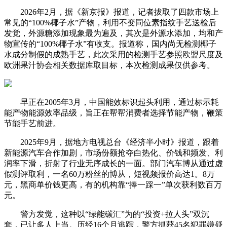
2026年2月，据《新京报》报道，记者拔取了四款市场上
常见的“100%椰子水”产物，利用不变同位素指纹手艺送检后
发觉，外源糖添加现象最为遍及，其次是外源水添加，均和产
物宣传的“100%椰子水”有收支。报道称，国内尚无检测椰子
水成分制假的成熟手艺，此次采用的检测手艺参照欧盟尺度及
欧洲果汁协会相关数据库取目标，本次检测成果仅供参考。
早正在2005年3月，中国能效标识起头利用，通过标示耗
能产物能源效率品级，旨正在帮帮消费者选择节能产物，鞭策
节能手艺前进。
2025年9月，据地方电视总台《经济半小时》报道，跟着
新能源汽车合作加剧，市场份额抢夺白热化、价钱和频发、利
润率下滑，折射了行业无序成长的一面。部门汽车博从通过虚
假测评取利，一名60万粉丝的博从，短视频报价高达1。8万
元，黑商单价钱更高，有的机构靠“捧一踩一”单次获利数百万
元。
警方发觉，这种以“绿能碳汇”为的“投资+拉人头”双沉
套，已让多人上当。历经16个月逃踪，警方抓获45名犯罪嫌疑