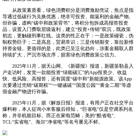
从政策素质看，绿色消费积分是消费激励凭证，焦点是指
导通过低碳行为兑换优惠，绝非可投资、能返利的金融产物。
但诈骗，虚构“碳中和政策背书”，将积分包拆成高报答投资
品，设置入门费取层级返利，建立“投资+传销”双沉，既政策
初志，更触碰刑事红线。这类的性正在于：一是政策碰瓷，伪
制权势巨子；二是高息，贸易常识；三是传销裂变，靠拉新维
持资金链。更值得的是，此类已呈泛化趋向，涉案金额取人群
持续扩大，严沉市场次序，损害绿色消费政策公信力。
2025年11月，据天山网、《新疆报》报道，新疆策勒县入
户走访时，发觉一款能投资“绿能碳汇”的App投资少、收益
快、低风险、高报答，还有国度“碳中和”新能源政策。该App
次要通过兜销“碳期权”“一键减碳”“国度公园”“黄金二期”等虚
假金融产物进行诈骗。
2025年11月，据《解放日报》报道，有用户正在社交平台
爆料称，本人征询小米客服后得知，“巨省电”仅是空调系列名
称，并非机能目标。而正在家电范畴，美的“酷省电”、
TCL“实省电”、海尔“净省电”等名号屡见不鲜。