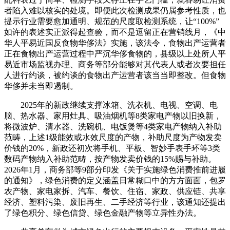
者陷入难以核实的处境。即便此次检测成果仍属参考性质，也
提示行业需要愈加通明、规范的尺度取检测系统，让“100%”
如许的表述实正派得起查验，而不是逗留正在营销线月，《中
华人平易近国反食物华侈法》实施，该法令，食物出产运营者
正在食物出产运营过程中严沉华侈食物的，县级以上处所人平
易近市场监视办理、商务等部分能够对其代表人或者次要担任
人进行约谈，被约谈的食物出产运营者该当当即整改。但食物
华侈并未当即遏制。
2025年的新政继续支撑冰箱、洗衣机、电视、空调、电
脑、热水器、家用灶具、吸油烟机等8类家电产物以旧换新，
将微波炉、清水器、洗碗机、电饭煲等4类家电产物纳入补助
范畴，上述1级能效或水效尺度的产物，补助尺度为产物发卖
价钱的20%，新政还初次将手机、平板、智妙手表手环等3类
数码产物纳入补助范畴，按产物发卖价钱的15%赐与补助。
2026年1月，商务部等9部分印发《关于实施绿色消费推前进履
的通知》，绿色消费的定义涵盖日常糊口中的方方面面，包罗
农产物、家电家拆、汽车、餐饮、住宿、家政、供应链、共享
经济、塑料污染、废旧再生、二手经济等行业，该通知还提出
了绿色积分、绿色信贷、绿色金融产物等立异性办法。