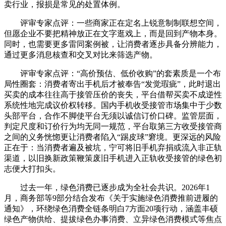
卖行业，报损是常见的处置体例。
评审专家点评：一些商家正在定名上锐意制制联想空间，
但愿企业不要把精神放正在文字逛戏上，而是回到产物本身。
同时，也需要更多雷同案例被，让消费者逐步具备分辨能力，
通过更多消息核查和交叉对比来筛选产物。
评审专家点评：“高价预估、低价收购”的套素质是一个布
局性圈套：消费者寄出手机后才被奉告“发觉瑕疵”，此时退出
买卖的成本往往高于接管压价的丧失，平台借帮买卖不成逆性
系统性地完成议价权转移。国内手机收受接管市场集中于少数
头部平台，合作不脚使平台无须以诚信订价口碑。监管层面，
判定尺度和订价行为均无同一规范，平台取第三方收受接管商
之间的义务恍惚更让消费者陷入“踢皮球”窘境。更深远的风险
正在于：当消费者遍及被坑，宁可将旧手机弃捐或流入非正轨
渠道，以旧换新政策鞭策废旧手机进入正轨收受接管的绿色初
志便大打扣头。
过去一年，绿色消费已逐步成为全社会共识。2026年1
月，商务部等9部分结合发布《关于实施绿色消费推前进履的
通知》，环绕绿色消费全链条明白7方面20项行动，涵盖丰硕
绿色产物供给、提拔绿色办事消费、立异绿色消费模式等焦点