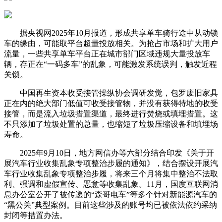
据央视网2025年10月报道，形成共享单车骑行途中从动锁
车的缘由，可能取平台超量投放相关。为抢占市场和扩大用户
流量，一些共享单车平台正在城市部门区域违规大量投放车
辆，存正在“一码多车”的乱象，可能激发系统误判，触发近程
关锁。
中国再生资本收受接管操纵协会调研发觉，包罗废旧家具
正在内的绝大部门低值可收受接管物，并没有获得特地的收受
接管，而是流入垃圾措置渠道，最终进行焚烧或填埋措置。这
不只添加了垃圾处置的总量，也缩短了垃圾压缩设备和填埋场
寿命。
2025年9月10日，地方网信办等六部分结合印发《关于开
展汽车行业收集乱象专项整治步履的通知》，结合摆设开展汽
车行业收集乱象专项整治步履，将来三个月将集中整治不法取
利、强调和虚假宣传、恶意等收集乱象。11月，国度互联网消
息办公室公开了被传递的“森哥电车”等多个针对新能源汽车的
“黑公关”典型案例。目前这些涉及的账号均已被依法依约采纳
封闭等措置办法。