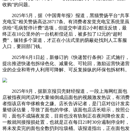
收购”的问题。
2025年5月，据《中国青年报》报道，黑猫赞扬平台“共享
充电宝”相关赞扬高达28717条。有消费者发觉充电宝系统里虽
供给“毛病暂停计费”选项，但提交申请后2小时都没反馈，最
终正在10公里外的一台机柜偿还后，被多扣了12元的“超时
费”，辗转多个渠道，才正在小法式里的荫蔽处找到人工客服
入口，要回部门钱。
2025年6月1日起，新修订的《快递暂行条例》正式施行，
提出推进快递包拆绿色化、减量化、可轮回，激励运营快递营
业的企业和寄件人利用可降解、可反复操纵的环保包拆材料。
2025年9月，据新京报贝壳财经报道，一段上海网红面包
店被指夜间闭店时大量倾倒成品面包的视频激发热议，有消费
者指该店有华侈粮食之嫌。店长告诉记者，是门店对估计发卖
量错误估量，导致了面包的华侈。该面包店店长暗示，按照公
司，面包不成隔夜发卖，目前也没有轨制正在夜间降价发卖，
一般就间接报损处置，也就是正在每日21时30分遏制停业时，
将未发卖完的面包全数扔到垃圾桶。该报道指出，正在面包发