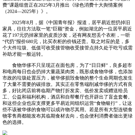
费”课题组曾正在2025年3月推出《绿色消费十大舆情案例
（2024—2025年）》。
2025年8月，据《中国青年报》报道，居平易近想扔掉旧
家具，往往方法取一笔“巨额”资金，例如湖北的一位居平易近
花了197元扔掉家里的皮质沙发，还有网友想丢个衣柜，一听
“代扔”报价680元，比买衣柜的价钱还贵。取之对应的是，多
个大件垃圾、低值可收受接管物收受接管点持久处于吃亏或需
补助才能一般运转。
食物华侈不只呈现正在面包房，为了“日日鲜”，良多超市
和电商每日也会扔掉大量蔬菜肉类，既形成食物华侈，也添加
市政的垃圾处置压力，被华侈损毁食物的整个生命周期也发生
了大量不需要的碳排放。其实正在零售端削减华侈的方式有良
多，好比闭店前将临期产物打折发卖、低价发卖或赠送给员
工、公益和福利机构，酒店和自帮餐厅也开辟出了盲盒套餐。
和这些企业也应支撑更多平易近间组织运营“食物银行”，让这
些不该被华侈的食物可以或许物尽其用。若是所有大型连锁食
物零售商都能发布其临期食材去向，也会便利消费者做出更绿
色的选择。