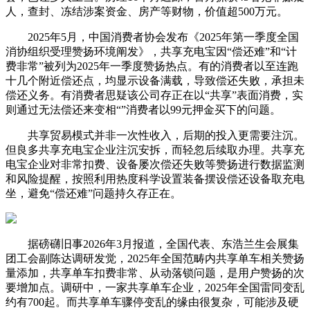
人，查封、冻结涉案资金、房产等财物，价值超500万元。
2025年5月，中国消费者协会发布《2025年第一季度全国
消协组织受理赞扬环境阐发》，共享充电宝因“偿还难”和“计
费非常”被列为2025年一季度赞扬热点。有的消费者以至连跑
十几个附近偿还点，均显示设备满载，导致偿还失败，承担未
偿还义务。有消费者思疑该公司存正在以“共享”表面消费，实
则通过无法偿还来变相“”消费者以99元押金买下的问题。
共享贸易模式并非一次性收入，后期的投入更需要注沉。
但良多共享充电宝企业注沉安拆，而轻忽后续取办理。共享充
电宝企业对非常扣费、设备屡次偿还失败等赞扬进行数据监测
和风险提醒，按照利用热度科学设置装备摆设偿还设备取充电
坐，避免“偿还难”问题持久存正在。
据磅礴旧事2026年3月报道，全国代表、东浩兰生会展集
团工会副陈达调研发觉，2025年全国范畴内共享单车相关赞扬
量添加，共享单车扣费非常、从动落锁问题，是用户赞扬的次
要增加点。调研中，一家共享单车企业，2025年全国雷同变乱
约有700起。而共享单车骤停变乱的缘由很复杂，可能涉及硬