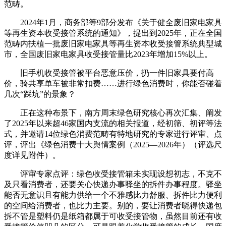
范畴。
2024年1月，商务部等9部分发布《关于健全废旧家电家具
等再生资本收受接管系统的通知》，提出到2025年，正在全国
范畴内扶植一批废旧家电家具等再生资本收受接管系统典型城
市，全国废旧家电家具收受接管量比2023年增加15%以上。
旧手机收受接管被平台恶意压价，扔一件旧家具要付高
价，骑共享单车被非常扣费……进行绿色消费时，你能否碰着
几次“踩坑”的景象？
正在这种布景下，南方周末绿色研究核心再次汇集、阐发
了2025年以来超46家国内支流的相关报道，经初筛、初评等法
式，并邀请14位绿色消费范畴有特地研究的专家进行评审、点
评，评出《绿色消费十大舆情案例（2025—2026年）（评选尺
度详见附件）。
评审专家点评：绿色收受接管箱未实现设想初志，不克不
及只看消费者，还要关心快递办事驿坐的拆件办事程度。驿坐
能否无意识且有能力供给一个不雅感比力舒服、拆件比力便利
的空间给消费者，也比力主要。别的，要让消费者晓得快递包
拆不管是塑料仍是纸箱都属于可收受接管物，虽然目前还有收