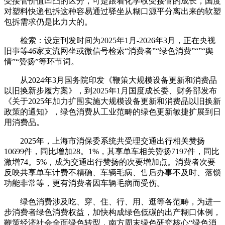
受接管价值凹凸的区分，可是跟着化学收受接管的成长，国度
对塑料快递包拆这种容易通过驿坐从糊口源平分离出来的软塑
包拆需求仍是比力大的。
检索：设定刊发时间为2025年1月-2026年3月，正在央视
旧事等46家支流网坐或微信号检索“消费者”“绿色消费”“”“舆
情”“赞扬”等环节词。
从2024年3月国务院印发《鞭策大规模设备更新和消费品
以旧换新步履方案》，到2025年1月国度成长委、财务部发布
《关于2025年加力扩围实施大规模设备更新和消费品以旧换新
政策的通知》，绿色消费从工业范畴的绿色更新敏捷扩展到日
用消费品。
2025年，上海市消保委系统共受理交通出行相关赞扬
10699件，同比增加28。1%，其享单车相关赞扬7197件，同比
激增74。5%，成为交通出行赞扬的次要增加点。消费者次要
反映共享单车计费不精确、车辆毛病、售后办事不及时、落锁
功能非常等，更有消费者因车辆毛病而受伤。
绿色消费涉及吃、穿、住、行、用、逛等各范畴，为进一
步消费者绿色消费权益，加快构成绿色低碳的出产糊口体例，
鞭策经济社会全面绿色转型，南方周末绿色研究核心“绿色消