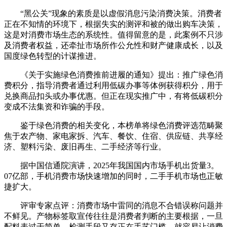
“黑公关”现象的素质是以虚假消息污染消费决策。消费者
正在不知情的环境下，根据失实的测评和被的做出购车决策，
这是对消费市场生态的系统性。值得留意的是，此案例不只涉
及消费者权益，还牵扯市场所作公允性和财产健康成长，以及
国度绿色转型的计谋推进。
《关于实施绿色消费推前进履的通知》提出：推广绿色消
费积分，指导消费者通过利用低碳办事等体例获得积分，用于
兑换商品扣头或办事优惠。但正在现实推广中，有将低碳积分
变成不法集资和诈骗的手段。
鉴于绿色消费的相关变化，本榜单将绿色消费评选范畴聚
焦于农产物、家电家拆、汽车、餐饮、住宿、供应链、共享经
济、塑料污染、废旧再生、二手经济等行业。
据中国信通院演讲，2025年我国国内市场手机出货量3。
07亿部，手机消费市场快速增加的同时，二手手机市场也正敏
捷扩大。
评审专家点评：消费市场中雷同的消息不合错误称问题并
不鲜见。产物标签取宣传往往是消费者判断的主要根据，一旦
配料表过于简单、检测手段又存正在手艺门槛，就容易让消费